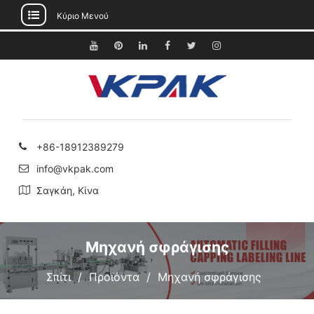
Κύριο Μενού
Μετάβαση
στο
Youtube
Pinterest
Linkedin
Facebook
Κελάδημα
Instagram
περιεχόμενο
+86-18912389279
info@vkpak.com
Σαγκάη, Κίνα
Μηχανή σφράγισης
Σπίτι
Προϊόντα
Μηχανή σφράγισης