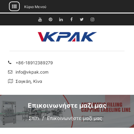
Κύριο Μενού
Μετάβαση
στο
Youtube
Pinterest
Linkedin
Facebook
Κελάδημα
Instagram
περιεχόμενο
+86-18912389279
info@vkpak.com
Σαγκάη, Κίνα
Επικοινωνήστε μαζί μας
Σπίτι
Επικοινωνήστε μαζί μας