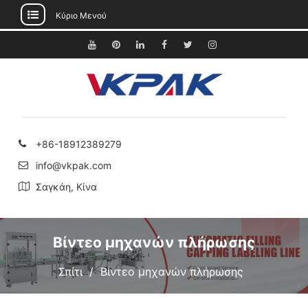
Κύριο Μενού
Μετάβαση
στο
Youtube
Pinterest
Linkedin
Facebook
Κελάδημα
Instagram
περιεχόμενο
+86-18912389279
info@vkpak.com
Σαγκάη, Κίνα
Βίντεο μηχανών πλήρωσης
Σπίτι
Βίντεο μηχανών πλήρωσης