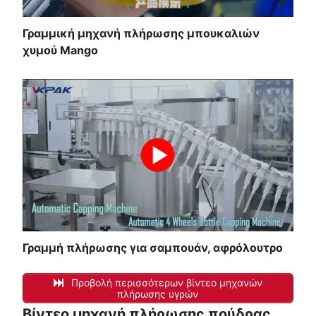
Γραμμική μηχανή πλήρωσης μπουκαλιών
χυμού Mango
Γραμμή πλήρωσης για σαμπουάν, αφρόλουτρο
Προβολή περισσότερων βίντεο μηχανών
πλήρωσης υγρών
Βίντεο μηχανή πλήρωσης πούδρας